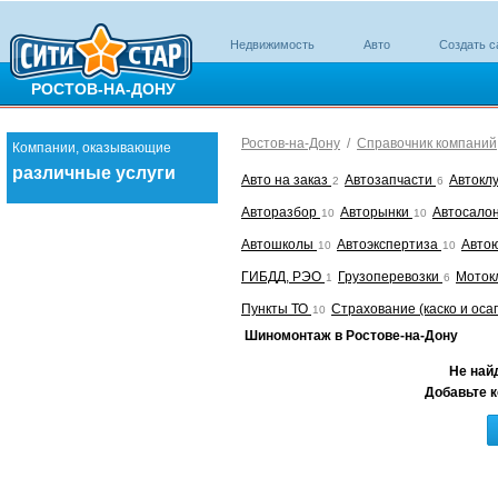
Недвижимость
Авто
Создать с
РОСТОВ-НА-ДОНУ
Ростов-на-Дону
/
Справочник компаний
Компании, оказывающие
различные услуги
Авто на заказ
Автозапчасти
Автокл
2
6
Авторазбор
Авторынки
Автосало
10
10
Автошколы
Автоэкспертиза
Авто
10
10
ГИБДД, РЭО
Грузоперевозки
Моток
1
6
Пункты ТО
Страхование (каско и оса
10
Шиномонтаж в Ростове-на-Дону
Не най
Добавьте к